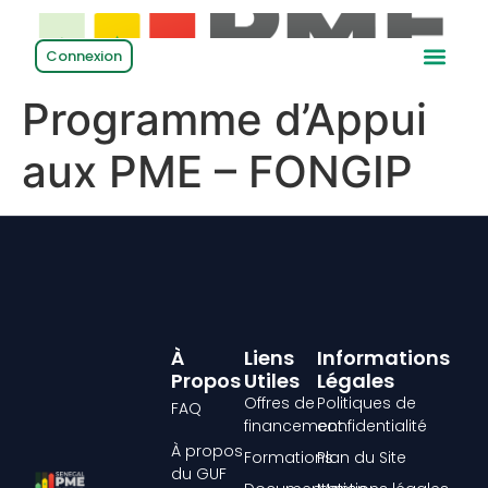
Connexion
Programme d’Appui
aux PME – FONGIP
À
Liens
Informations
Propos
Utiles
Légales
Offres de
Politiques de
FAQ
financement
confidentialité
À propos
Formations
Plan du Site
du GUF