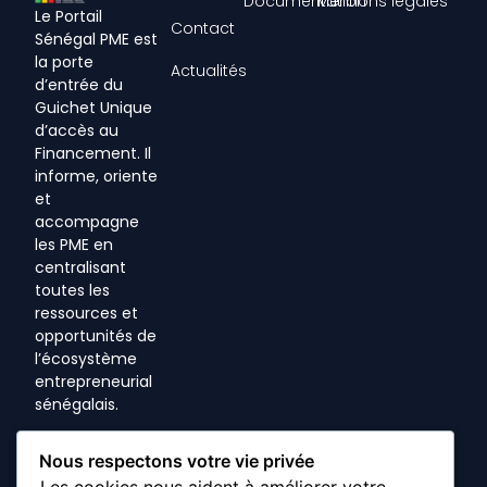
Documentation
Mentions légales
Le Portail
Contact
Sénégal PME est
la porte
Actualités
d’entrée du
Guichet Unique
d’accès au
Financement. Il
informe, oriente
et
accompagne
les PME en
centralisant
toutes les
ressources et
opportunités de
l’écosystème
entrepreneurial
sénégalais.
+221 33 869 70
Nous respectons votre vie privée
70
Les cookies nous aident à améliorer votre