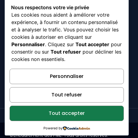
+221 33 869 70
Nous respectons votre vie privée
70
Les cookies nous aident à améliorer votre
WhatsApp : +221
76 625 40 51
expérience, à fournir un contenu personnalisé
WhatsApp : +221
et à analyser le trafic. Vous pouvez choisir les
77 213 81 08
contact@senegalpme.sn
cookies à autoriser en cliquant sur
8ème étage
Personnaliser
. Cliquez sur
Tout accepter
pour
Immeuble Seydi
Djamil, Avenue
consentir ou sur
Tout refuser
pour décliner les
Cheikh Anta
cookies non essentiels.
Diop X Rue Léo
Frobénius Fann
Personnaliser
Résidence Dakar
Tout refuser
Tout accepter
©
2026
ADEPME – Agence de Développement et
Powered by
d’Encadrement des PME. Tous droits réservés.